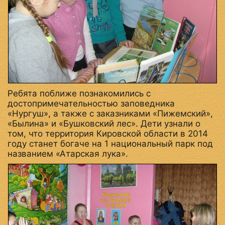
Ребята поближе познакомились с
достопримечательностью заповедника
«Нургуш», а также с заказниками «Пижемский»,
«Былина» и «Бушковский лес». Дети узнали о
том, что территория Кировской области в 2014
году станет богаче на 1 национальный парк под
названием «Атарская лука».