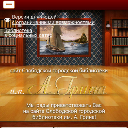
Версия для людей
с ограниченными возможностями
Библиотека
в социальных сетях
Мы рады приветствовать Вас
на сайте Слободской городской
библиотеки им. А. Грина!
Узнать больше (Из истории библиотеки)...