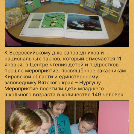
К Всероссийскому дню заповедников и
национальных парков, который отмечается 11
января, в Центре чтения детей и подростков
прошло мероприятие, посвящённое заказникам
Кировской области и единственному
заповеднику Вятского края – Нургушу.
Мероприятие посетили дети младшего
школьного возраста в количестве 149 человек.