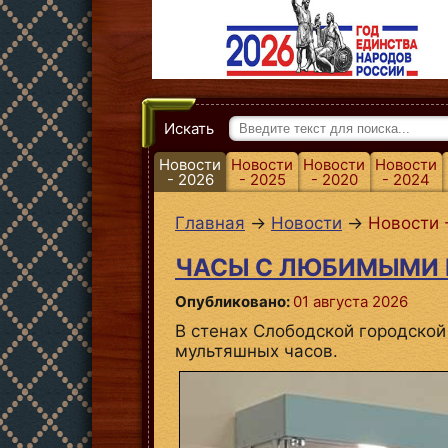
Искать
Новости
Новости
Новости
Новости
- 2026
- 2025
- 2020
- 2024
Главная
→
Новости
→
Новости 
ЧАСЫ С ЛЮБИМЫМИ 
Опубликовано:
01 августа 2026
В стенах Слободской городской
мультяшных часов.