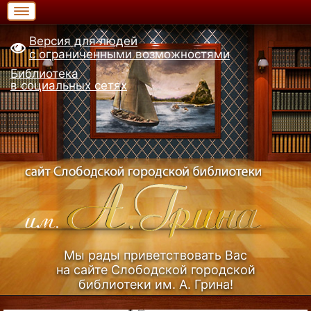
Версия для людей
с ограниченными возможностями
Библиотека
в социальных сетях
Мы рады приветствовать Вас
на сайте Слободской городской
библиотеки им. А. Грина!
Узнать больше (Из истории библиотеки)...