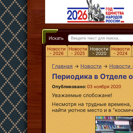
Искать
Новости
Новости
Новости
Новости
- 2026
- 2025
- 2020
- 2024
Главная
→
Новости
→
Новости 
Периодика в Отделе 
Опубликовано:
03 ноября 2020
Уважаемые слобожане!
Несмотря на трудные времена, 
найти уютное место и в "косми