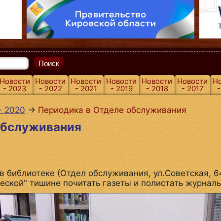
Поиск
Новости
Новости
Новости
Новости
Новости
Новости
Н
- 2023
- 2022
- 2021
- 2019
- 2018
- 2017
-
- 2020
→
Периодика в Отделе обслуживания
обслуживания
в библиотеке (Отдел обслуживания, ул.Советская, 6
ческой" тишине почитать газеты и полистать журналь