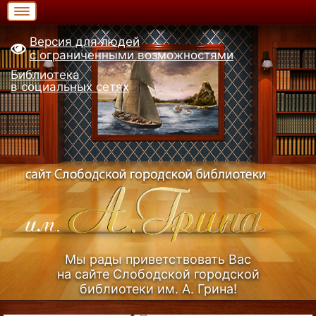
Версия для людей
с ограниченными возможностями
Библиотека
в социальных сетях
Мы рады приветствовать Вас
на сайте Слободской городской
библиотеки им. А. Грина!
Узнать больше (Из истории библиотеки)...