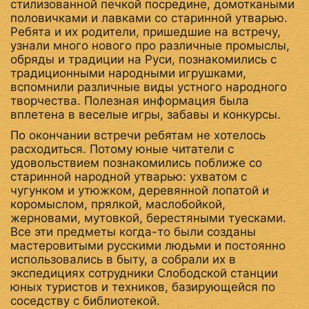
стилизованной печкой посредине, домоткаными
половичками и лавками со старинной утварью.
Ребята и их родители, пришедшие на встречу,
узнали много нового про различные промыслы,
обряды и традиции на Руси, познакомились с
традиционными народными игрушками,
вспомнили различные виды устного народного
творчества. Полезная информация была
вплетена в веселые игры, забавы и конкурсы.
По окончании встречи ребятам не хотелось
расходиться. Потому юные читатели с
удовольствием познакомились поближе со
старинной народной утварью: ухватом с
чугунком и утюжком, деревянной лопатой и
коромыслом, прялкой, маслобойкой,
жерновами, мутовкой, берестяными туесками.
Все эти предметы когда-то были созданы
мастеровитыми русскими людьми и постоянно
использовались в быту, а собрали их в
экспедициях сотрудники Слободской станции
юных туристов и техников, базирующейся по
соседству с библиотекой.