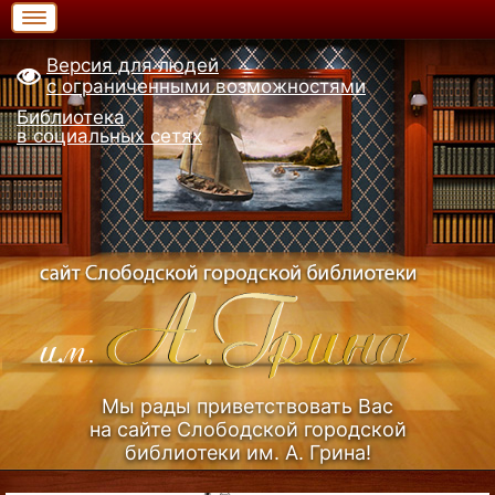
Версия для людей
с ограниченными возможностями
Библиотека
в социальных сетях
Мы рады приветствовать Вас
на сайте Слободской городской
библиотеки им. А. Грина!
Узнать больше (Из истории библиотеки)...