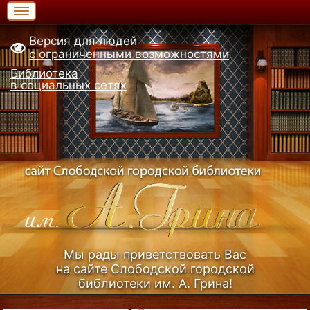
Версия для людей
с ограниченными возможностями
Библиотека
в социальных сетях
Мы рады приветствовать Вас
на сайте Слободской городской
библиотеки им. А. Грина!
Узнать больше (Из истории библиотеки)...