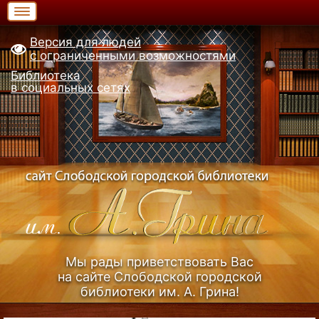
Версия для людей
с ограниченными возможностями
Библиотека
в социальных сетях
Мы рады приветствовать Вас
на сайте Слободской городской
библиотеки им. А. Грина!
Узнать больше (Из истории библиотеки)...