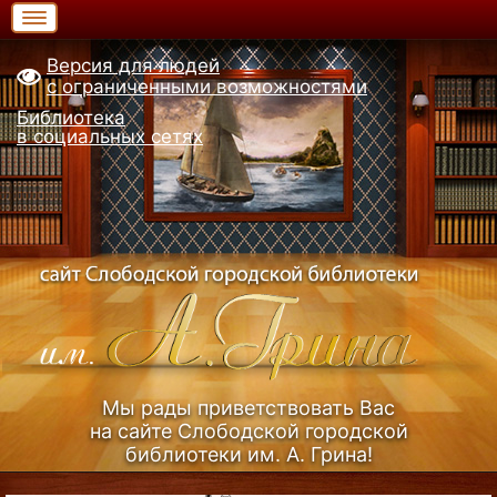
Версия для людей
с ограниченными возможностями
Библиотека
в социальных сетях
Мы рады приветствовать Вас
на сайте Слободской городской
библиотеки им. А. Грина!
Узнать больше (Из истории библиотеки)...