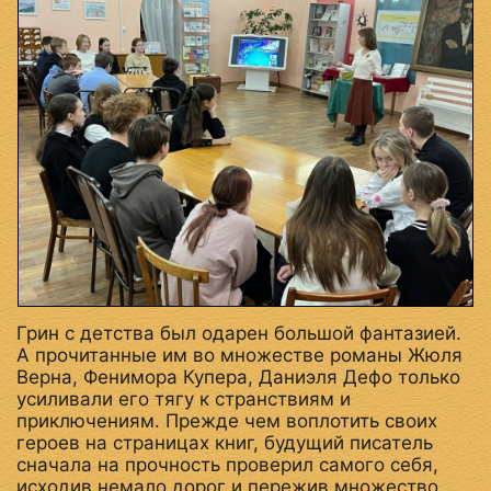
Грин с детства был одарен большой фантазией.
А прочитанные им во множестве романы Жюля
Верна, Фенимора Купера, Даниэля Дефо только
усиливали его тягу к странствиям и
приключениям. Прежде чем воплотить своих
героев на страницах книг, будущий писатель
сначала на прочность проверил самого себя,
исходив немало дорог и пережив множество