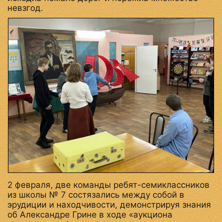
невзгод.
2 февраля, две команды ребят-семиклассников
из школы № 7 состязались между собой в
эрудиции и находчивости, демонстрируя знания
об Александре Грине в ходе «аукциона