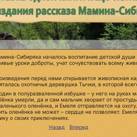
амина-Сибиряка началось воспитание детской души 
чивые уроки доброты, учат сочувствовать всему жив
оизведения перед нами открывается живописная кар
талась охотничья деревушка Тычки, в которой всег
один в полуразваленной избушке – у него на руках 
бёнка умерли, да и сам мальчик хворает от простуды
аленького оленёнка, и Емеля отправляется на охоту
ить оленёнка не может – сердце не позволяет. Емел
ику о своих приключениях.
Назад
Вперед