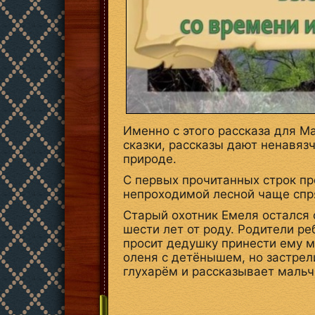
Именно с этого рассказа для М
сказки, рассказы дают ненавяз
природе.
С первых прочитанных строк пр
непроходимой лесной чаще спря
Старый охотник Емеля остался 
шести лет от роду. Родители ре
просит дедушку принести ему м
оленя с детёнышем, но застрел
глухарём и рассказывает мальч