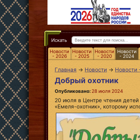
Искать
Новости
Новости
Новости
Новости
- 2026
- 2025
- 2020
- 2024
Главная
→
Новости
→
Новости 
Добрый охотник
Опубликовано:
28 июля 2024
20 июля в Центре чтения детей
«Емеля-охотник», которому испо