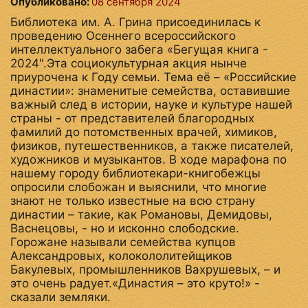
Опубликовано:
08 сентября 2024
Библиотека им. А. Грина присоединилась к
проведению Осеннего всероссийского
интеллектуального забега «Бегущая книга -
2024".Эта социокультурная акция нынче
приурочена к Году семьи. Тема её – «Российские
династии»: знаменитые семейства, оставившие
важный след в истории, науке и культуре нашей
страны - от представителей благородных
фамилий до потомственных врачей, химиков,
физиков, путешественников, а также писателей,
художников и музыкантов. В ходе марафона по
нашему городу библиотекари-книгобежцы
опросили слобожан и выяснили, что многие
знают не только известные на всю страну
династии – такие, как Романовы, Демидовы,
Васнецовы, - но и исконно слободские.
Горожане называли семейства купцов
Александровых, колокололитейщиков
Бакулевых, промышленников Вахрушевых, – и
это очень радует.«Династия – это круто!» -
сказали земляки.