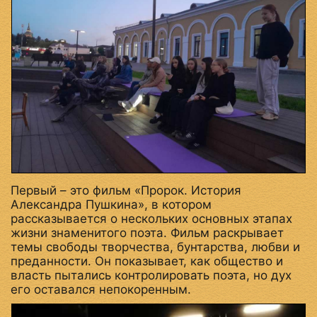
Первый – это фильм «Пророк. История
Александра Пушкина», в котором
рассказывается о нескольких основных этапах
жизни знаменитого поэта. Фильм раскрывает
темы свободы творчества, бунтарства, любви и
преданности. Он показывает, как общество и
власть пытались контролировать поэта, но дух
его оставался непокоренным.