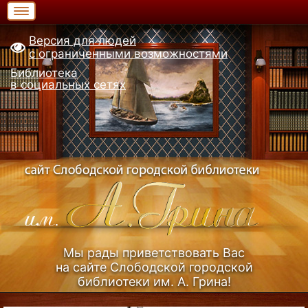
Версия для людей
с ограниченными возможностями
Библиотека
в социальных сетях
Мы рады приветствовать Вас
на сайте Слободской городской
библиотеки им. А. Грина!
Узнать больше (Из истории библиотеки)...