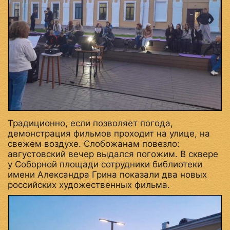
Традиционно, если позволяет погода,
демонстрация фильмов проходит на улице, на
свежем воздухе. Слобожанам повезло:
августовский вечер выдался погожим. В сквере
у Соборной площади сотрудники библиотеки
имени Александра Грина показали два новых
российских художественных фильма.