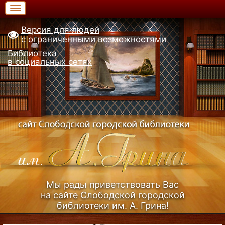
Версия для людей
с ограниченными возможностями
Библиотека
в социальных сетях
Мы рады приветствовать Вас
на сайте Слободской городской
библиотеки им. А. Грина!
Узнать больше (Из истории библиотеки)...