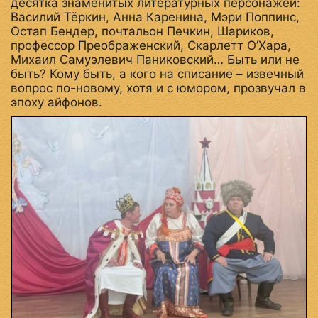
десятка знаменитых литературных персонажей:
Василий Тёркин, Анна Каренина, Мэри Поппинс,
Остап Бендер, почтальон Печкин, Шариков,
профессор Преображенский, Скарлетт О’Хара,
Михаил Самуэлевич Паниковский… Быть или не
быть? Кому быть, а кого на списание – извечный
вопрос по-новому, хотя и с юмором, прозвучал в
эпоху айфонов.