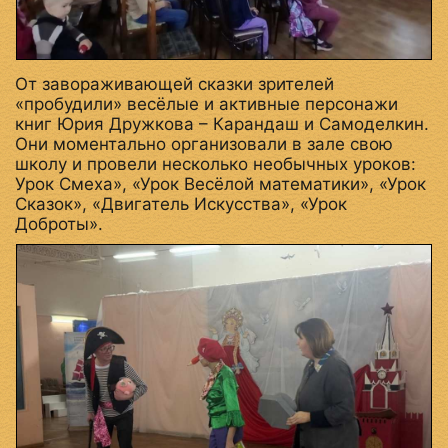
От завораживающей сказки зрителей
«пробудили» весёлые и активные персонажи
книг Юрия Дружкова – Карандаш и Самоделкин.
Они моментально организовали в зале свою
школу и провели несколько необычных уроков:
Урок Смеха», «Урок Весёлой математики», «Урок
Сказок», «Двигатель Искусства», «Урок
Доброты».