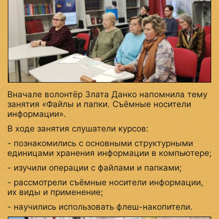
Вначале волонтёр Злата Данко напомнила тему
занятия «Файлы и папки. Съёмные носители
информации».
В ходе занятия слушатели курсов:
- познакомились с основными структурными
единицами хранения информации в компьютере;
- изучили операции с файлами и папками;
- рассмотрели съёмные носители информации,
их виды и применение;
- научились использовать флеш-накопители.