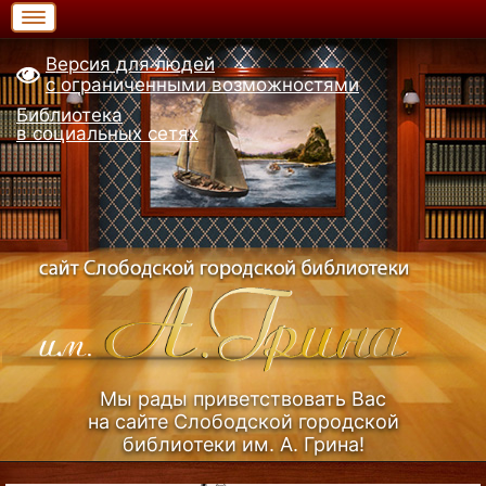
Версия для людей
с ограниченными возможностями
Библиотека
в социальных сетях
Мы рады приветствовать Вас
на сайте Слободской городской
библиотеки им. А. Грина!
Узнать больше (Из истории библиотеки)...