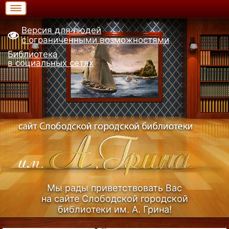
Версия для людей
с ограниченными возможностями
Библиотека
в социальных сетях
Мы рады приветствовать Вас
на сайте Слободской городской
библиотеки им. А. Грина!
Узнать больше (Из истории библиотеки)...