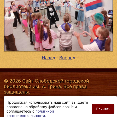
Назад
Вперед
© 2026 Сайт Слободской городской
библиотеки им. А. Грина. Все права
защищены.
Продолжая использовать наш сайт, вы даете
согласие на обработку файлов cookie и
Принять
соглашаетесь с
политикой
конфиденциальности
.