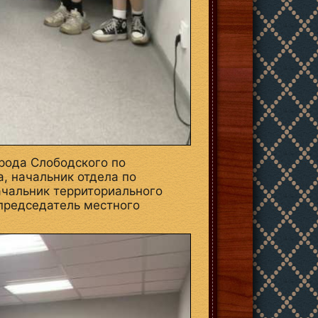
рода Слободского по
, начальник отдела по
чальник территориального
председатель местного