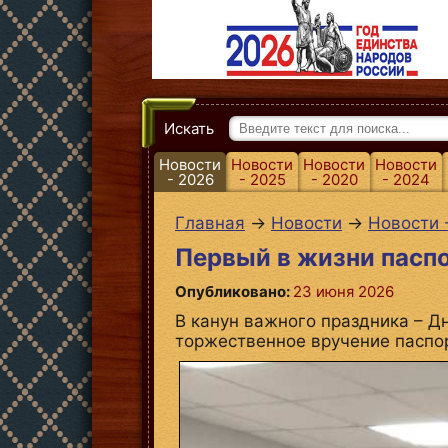
Искать
Новости
Новости
Новости
Новости
- 2026
- 2025
- 2020
- 2024
Главная
→
Новости
→
Новости 
Первый в жизни пасп
Опубликовано:
23 июня 2026
В канун важного праздника – Д
торжественное вручение паспо