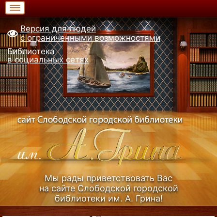
Версия для людей
с ограниченными возможностями
Библиотека
в социальных сетях
Мы рады приветствовать Вас
на сайте Слободской городской
библиотеки им. А. Грина!
Узнать больше (Из истории библиотеки)...