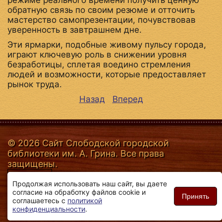
обратную связь по своим резюме и отточить
мастерство самопрезентации, почувствовав
уверенность в завтрашнем дне.
Эти ярмарки, подобные живому пульсу города,
играют ключевую роль в снижении уровня
безработицы, сплетая воедино стремления
людей и возможности, которые предоставляет
рынок труда.
Назад
Вперед
© 2026 Сайт Слободской городской
библиотеки им. А. Грина. Все права
защищены.
Продолжая использовать наш сайт, вы даете
согласие на обработку файлов cookie и
Принять
соглашаетесь с
политикой
конфиденциальности
.