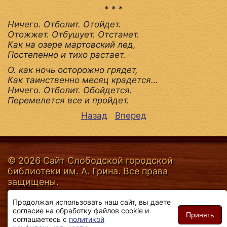
* * *
Ничего. Отболит. Отойдет.
Отожжет. Отбушует. Отстанет.
Как на озере мартовский лед,
Постепенно и тихо растает.
О. как ночь осторожно грядет,
Как таинственно месяц крадется…
Ничего. Отболит. Обойдется.
Перемелется все и пройдет.
Назад
Вперед
© 2026 Сайт Слободской городской
библиотеки им. А. Грина. Все права
защищены.
Продолжая использовать наш сайт, вы даете
согласие на обработку файлов cookie и
Принять
соглашаетесь с
политикой