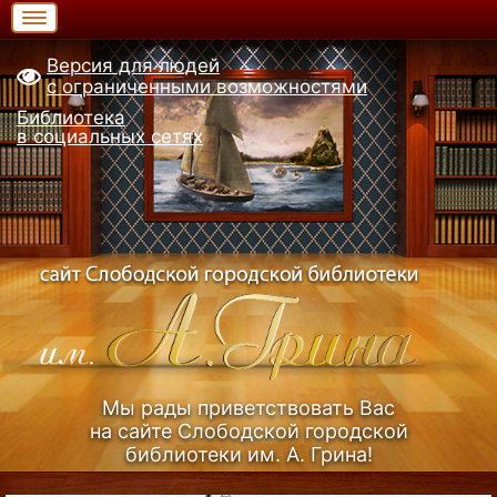
Версия для людей
с ограниченными возможностями
Библиотека
в социальных сетях
Мы рады приветствовать Вас
на сайте Слободской городской
библиотеки им. А. Грина!
Узнать больше (Из истории библиотеки)...