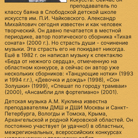
преподаватель по
классу баяна в Слободской детской школе
искусств им. П.И. Чайковского. Александр
Михайлович сегодня известен и как человек
творческий. Он давно печатается в местной
периодике, автор поэтического сборника «Тихая
соната» (2000 г.). Но страсть души - сочинение
музыки. Эта страсть его не покидает никогда.
Ешё в 1982 г. он написал музыку к спектаклю
«Беда от нежного сердца», отмеченную на
областном конкурсе, а сейчас он автор уже
нескольких сборников: «Танцующие нотки» (1993
и 1994 г.г.), «Девочка и дождь» (1998), «Сон
Золушки» (1999), «Спешат по городу трамваи»
(2000), «Ансамбли для фортепиано» (2001).
Детская музыка A.M. Куклина известна
преподавателям ДМШ и ДШИ Москвы и Санкт-
Петербурга, Вологды и Томска, Крыма,
Архангельской и родной Кировской областей. Он
постоянно участвует (и удачно!) в областных,
межрегиональных, всероссийских конкурсах