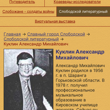
Путеводитель
Краеведы-исследователи
Слобожане­ - солдаты войны
Слободской литературный
Виртуальная выставка
Главная
→
Славный город Слободской
→
Слободской литературный
→
Куклин Александр Михайлович
Куклин Александр
Михайлович
Александр Михайлович
Куклин родился в 1956
г. в п. Шаранга
Горьковской области. В
1978 г. получил
профессиональное
музыкальное
образование в
Кировском училище
искусств. Сейчас он