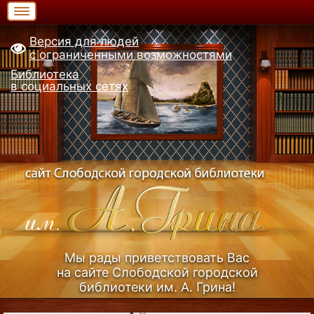
Версия для людей
с ограниченными возможностями
Библиотека
в социальных сетях
Мы рады приветствовать Вас
на сайте Слободской городской
библиотеки им. А. Грина!
Узнать больше (Из истории библиотеки)...