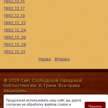
1992_12_15
1992_12_17
1992_12_19
1992_12_22
1992_12_24
1992_12_26
1992_12_29
1992_12_31
Назад
Вперед
© 2026 Сайт Слободской городской
библиотеки им. А. Грина. Все права
защищены.
Продолжая использовать наш сайт, вы даете
согласие на обработку файлов cookie и
Принять