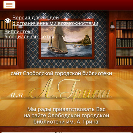
Версия для людей
с ограниченными возможностями
Библиотека
в социальных сетях
Мы рады приветствовать Вас
на сайте Слободской городской
библиотеки им. А. Грина!
Узнать больше (Из истории библиотеки)...