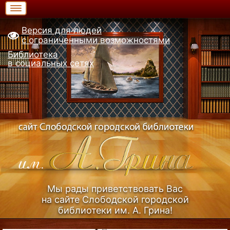
Версия для людей
с ограниченными возможностями
Библиотека
в социальных сетях
Мы рады приветствовать Вас
на сайте Слободской городской
библиотеки им. А. Грина!
Узнать больше (Из истории библиотеки)...